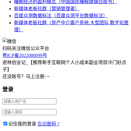
睡眠经济的盈利模式（中国国民睡眠健康白皮书）
新媒体老板社群（营销管理者）
百度众测数据标注（百度众测平台数据标注）
新媒体老板社群（房产中介客户系统 大型团队 数字化管
理）
扫码关注微信公众平台
粤ICP备2022080099号
逆林创业记_【推荐新手互联网个人小成本副业项目冷门好点
子】
还没账号？马上注册>>
登录
记住我的登录
忘记密码 ?