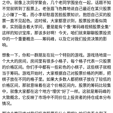
之中。就像上次同学聚会，几个老同学围坐在一起，话题不知
不觉就转到了股票上。老张眉飞色舞地说自己最近在某只股票
上小赚了一笔，而小李却愁眉苦脸股票知识，抱怨自己买的股
票一直不见起色。这时候，大家都意识到，股票投资看似简
单，实则蕴含着大学问，要是能有个像“筹码峰视频股票全集”
这样的知识宝库，那该多好啊！今天，咱们就来聊聊股票投资
中的一个重要概念——筹码峰，以及它对我们投资决策的影
响。
想象一下，你和一群朋友在玩一个特别的游戏。游戏场地是一
个大大的房间，房间里有很多小格子，每个格子代表一只股票
的价格区间。你们手中都有一些彩色的小棋子，这些棋子就相
当于筹码。游戏开始时，大家根据自己对股票价格的判断，把
棋子放在不同的格子里。如果大多数人都把棋子放在了较低的
价格区间，那就意味着在这个价格区间内，股票的筹码比较集
中，就像大家都在这个地方“埋伏”好了一样。这就是筹码峰的
大致概念，它反映了市场中不同价位上投资者的持仓成本分布
情况。