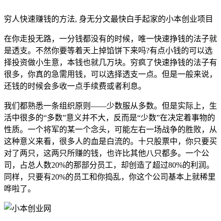
穷人快速赚钱的方法, 身无分文最快白手起家的小本创业项目
在你走投无路，一分钱都没有的时候，唯一快速挣钱的法子就
是透支。不然你要等着天上掉馅饼下来吗?有点小钱的可以选
择投资做小生意，本钱也就几万块。穷疯了快速挣钱的法子有
很多，你真的急需用钱，可以选择透支一点。但是一般来说，
还钱的时候会多收一点手续费或者利息。
我们都熟悉一条组织原则——少数服从多数。但是实际上，生
活中很多的“多数”意义并不大，反而是“少数”在决定着事物的
性质。一个将军的某一个念头，可能左右一场战争的胜败，从
这种意义来看，很多人的血是白流的。十只股票中，你只要买
对了两只，这两只所赚的钱，也许比其他八只都多。一个公
司，占总人数20%的那部分员工，却创造了超过80%的利润。
同样，只要有20%的员工和你捣乱，你这个公司基本上就稀里
哗啦了。