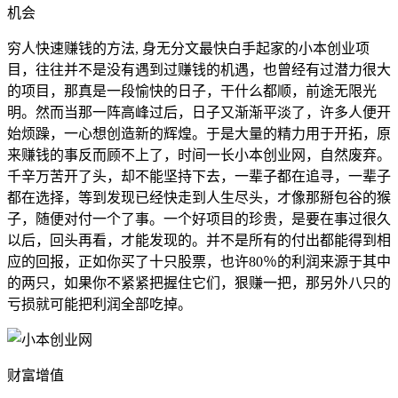
机会
穷人快速赚钱的方法, 身无分文最快白手起家的小本创业项
目，往往并不是没有遇到过赚钱的机遇，也曾经有过潜力很大
的项目，那真是一段愉快的日子，干什么都顺，前途无限光
明。然而当那一阵高峰过后，日子又渐渐平淡了，许多人便开
始烦躁，一心想创造新的辉煌。于是大量的精力用于开拓，原
来赚钱的事反而顾不上了，时间一长小本创业网，自然废弃。
千辛万苦开了头，却不能坚持下去，一辈子都在追寻，一辈子
都在选择，等到发现已经快走到人生尽头，才像那掰包谷的猴
子，随便对付一个了事。一个好项目的珍贵，是要在事过很久
以后，回头再看，才能发现的。并不是所有的付出都能得到相
应的回报，正如你买了十只股票，也许80％的利润来源于其中
的两只，如果你不紧紧把握住它们，狠赚一把，那另外八只的
亏损就可能把利润全部吃掉。
财富增值