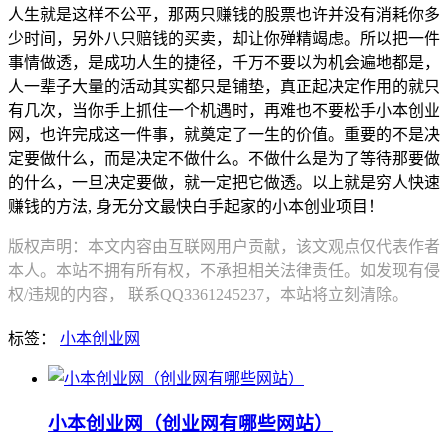
人生就是这样不公平，那两只赚钱的股票也许并没有消耗你多
少时间，另外八只赔钱的买卖，却让你殚精竭虑。所以把一件
事情做透，是成功人生的捷径，千万不要以为机会遍地都是，
人一辈子大量的活动其实都只是铺垫，真正起决定作用的就只
有几次，当你手上抓住一个机遇时，再难也不要松手小本创业
网，也许完成这一件事，就奠定了一生的价值。重要的不是决
定要做什么，而是决定不做什么。不做什么是为了等待那要做
的什么，一旦决定要做，就一定把它做透。以上就是穷人快速
赚钱的方法, 身无分文最快白手起家的小本创业项目！
版权声明：本文内容由互联网用户贡献，该文观点仅代表作者
本人。本站不拥有所有权，不承担相关法律责任。如发现有侵
权/违规的内容， 联系QQ3361245237，本站将立刻清除。
标签：
小本创业网
小本创业网（创业网有哪些网站）