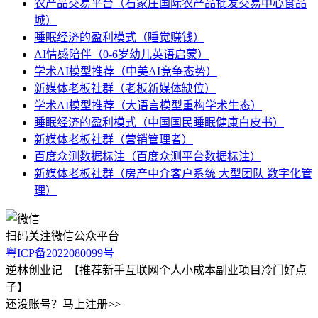
农产品交易平台（石家庄国际农产品批发交易中心食品
城）
睡眠经济的盈利模式（睡觉赚钱）
AI情感陪伴（0-6岁幼儿英语启蒙）
学术AI模型推荐（中美AI竞争态势）
新媒体老板社群（老板新媒体缺位）
学术AI模型推荐（大语言模型重构学术生态）
睡眠经济的盈利模式（中国国民睡眠健康白皮书）
新媒体老板社群（营销管理者）
百度众测数据标注（百度众测平台数据标注）
新媒体老板社群（房产中介客户系统 大型团队 数字化管
理）
扫码关注微信公众平台
粤ICP备2022080099号
逆林创业记_【推荐新手互联网个人小成本副业项目冷门好点
子】
还没账号？马上注册>>