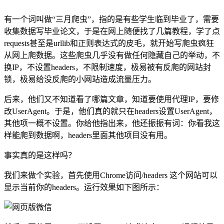
有一个词叫做“三月爬虫”，指的是有些学生临到毕业了，需要
收集数据写毕业论文，于是在网上随便找了几篇教程，学了点
requests甚至是urllib和正则表达式的皮毛，就开始写爬虫疯狂
从网上爬数据。这些爬虫几乎没有做任何隐藏自己的举动，不
换IP，不设置headers，不限制速度，极易被有反爬的网站封
锁，极易给没反爬的小网站造成流量压力。
后来，他们又不知道看了哪篇文章，知道要使用代理IP，要修
改UserAgent。于是，他们真的就只在headers设置UserAgent，
其他项一概不设置。你给他指出来，他还振振有词：你看我这
样能爬到数据啊，headers里面其他项目没有用。
事实真的是这样吗？
我们来做个实验，首先使用Chrome访问/headers 这个网站可以
显示当前你的headers。运行效果如下图所示：