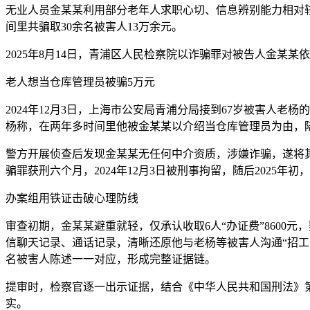
无业人员金某某利用部分老年人求职心切、信息辨别能力相对
间里共骗取30余名被害人13万余元。
2025年8月14日，青浦区人民检察院以诈骗罪对被告人金
老人想当仓库管理员被骗5万元
2024年12月3日，上海市公安局青浦分局接到67岁被害人
杨称，在两年多时间里他被金某某以介绍当仓库管理员为由，
警方开展侦查后发现金某某无任何中介资质，涉嫌诈骗，遂将其抓获
骗罪获刑六个月，2024年12月3日被刑事拘留，随后2025
办案组用铁证击破心理防线
审查初期，金某某避重就轻，仅承认收取6人“办证费”8600
信聊天记录、通话记录，清晰还原他与老杨等被害人沟通“招工
名被害人陈述一一对应，形成完整证据链。
提审时，检察官逐一出示证据，结合《中华人民共和国刑法》
实。