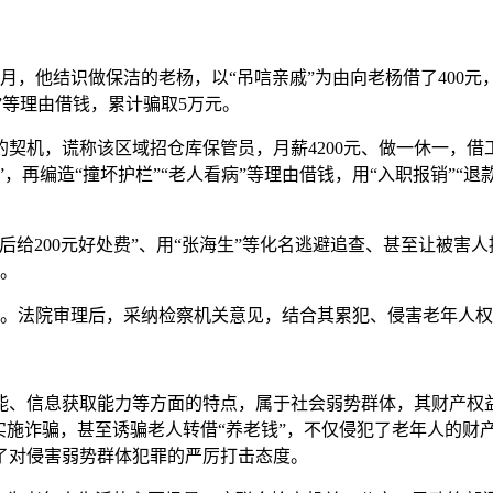
8月，他结识做保洁的老杨，以“吊唁亲戚”为由向老杨借了40
”等理由借钱，累计骗取5万元。
契机，谎称该区域招仓库保管员，月薪4200元、做一休一，借
证费”，再编造“撞坏护栏”“老人看病”等理由借钱，用“入职报销
给200元好处费”、用“张海生”等化名逃避追查、甚至让被害
元。
起公诉。法院审理后，采纳检察机关意见，结合其累犯、侵害老年人
能、信息获取能力等方面的特点，属于社会弱势群体，其财产权
实施诈骗，甚至诱骗老人转借“养老钱”，不仅侵犯了老年人的财
了对侵害弱势群体犯罪的严厉打击态度。