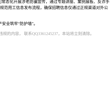
门常态化开展涉老防骗宣传，通过专题讲座、案例展板、反诈手
业应规范用工信息发布流程，确保招聘信息仅通过正规渠道对外公
安全筑牢“防护墙”。
容， 联系QQ3361245237，本站将立刻清除。