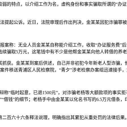
较弱的特点，以介绍工作为名，虚构身份和事实骗取所谓的“办证
某某依法提起公诉。近日，法院审理后作出判决，金某某因犯诈骗罪
老杨的报案称：无业人员金某某自称能介绍工作，收取“办证服务费
陆续骗取5万元，这笔钱中有不少是他帮金某某向他人转借的养
。金某某到案后供述，自己并非初犯今年新老人型诈骗，他曾于20
年初，案件移送青浦区人民检察院，“青夕”涉老检察办案组迅速接手
元，辩称“临时起意，已退1500元”，对诈骗老杨等大额款项的事
”“借钱”的细节；老杨手中由金某某以化名书写的6.5万元借条
第二百六十六条释法说理，明确指出其累犯从重处罚的法律后果