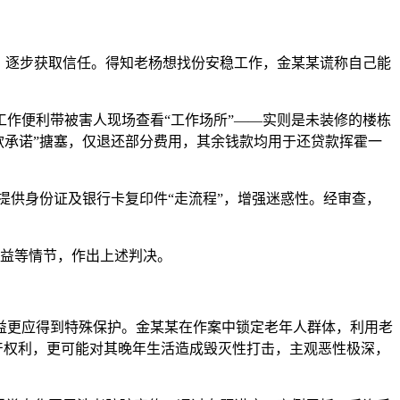
0元，逐步获取信任。得知老杨想找份安稳工作，金某某谎称自己能
工作便利带被害人现场查看“工作场所”——实则是未装修的楼栋
”“退款承诺”搪塞，仅退还部分费用，其余钱款均用于还贷款挥霍一
人提供身份证及银行卡复印件“走流程”，增强迷惑性。经审查，
权益等情节，作出上述判决。
益更应得到特殊保护。金某某在作案中锁定老年人群体，利用老
产权利，更可能对其晚年生活造成毁灭性打击，主观恶性极深，