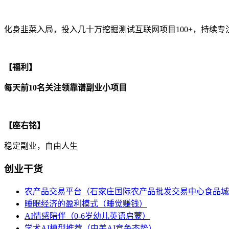
化身韭菜入局，投入几十万挖掘测试互联网项目100+，持续
【福利】
每天前10名关注领靠谱副业小项目
【座右铭】
稳定副业，自由人生
创业干货
农产品交易平台（石家庄国际农产品批发交易中心食品城
睡眠经济的盈利模式（睡觉赚钱）
AI情感陪伴（0-6岁幼儿英语启蒙）
学术AI模型推荐（中美AI竞争态势）