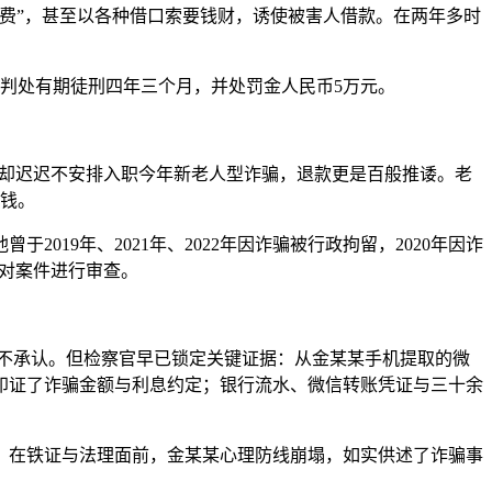
费”，甚至以各种借口索要钱财，诱使被害人借款。在两年多时
被判处有期徒刑四年三个月，并处罚金人民币5万元。
”后却迟迟不安排入职今年新老人型诈骗，退款更是百般推诿。老
老钱。
19年、2021年、2022年因诈骗被行政拘留，2020年因诈
，对案件进行审查。
实拒不承认。但检察官早已锁定关键证据：从金某某手机提取的微
，印证了诈骗金额与利息约定；银行流水、微信转账凭证与三十余
。在铁证与法理面前，金某某心理防线崩塌，如实供述了诈骗事