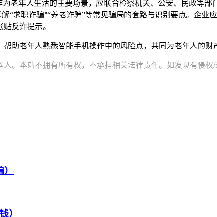
区作为老年人生活的主要场景，应联合检察机关、公安、民政等部
拆解“求职诈骗”“养老诈骗”等常见骗局的套路与识别要点。企
张贴反诈提示。
，帮助老年人熟悉智能手机操作中的风险点，共同为老年人的财产
。本站不拥有所有权，不承担相关法律责任。如发现有侵权/违规的内
骗）
钱）