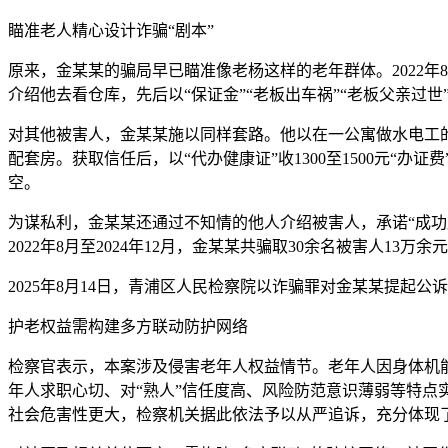
瞄准老人精心设计诈骗“剧本”
原来，金某某的骗局早已瞄准像老杨这样的老年群体。2022年
介绍他去看仓库，先后以“保证金”“老板出车祸”“老板父亲过世
对其他被害人，金某某施以同样套路。他以在一公寓做水电工的
配套房。获取信任后，以“代办健康证”收1300至1500元“办
空。
为谋私利，金某某还通过不知情的他人介绍被害人，承诺“成功后
2022年8月至2024年12月，金某某共骗取30余名被害人13万余
2025年8月14日，青浦区人民检察院以诈骗罪对金某某提
护老权益需构建多方联动防护网络
检察官表示，本案涉及侵害老年人权益情节。老年人因身体机
年人求职心切、对“熟人”信任度高、风险防范意识薄弱等特点
社会危害性更大，检察机关据此依法予以从严追诉，充分体现