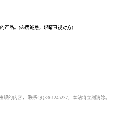
的产品。(态度诚恳，眼睛直视对方)
容， 联系QQ3361245237，本站将立刻清除。