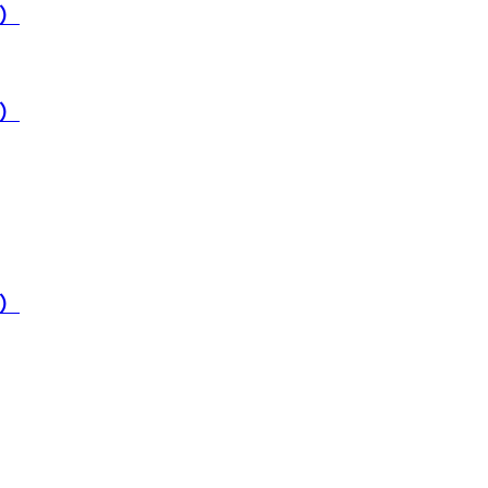
）
）
）